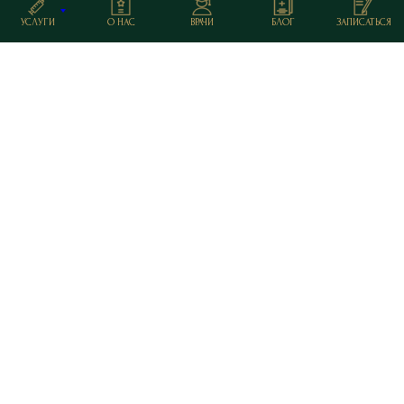
УСЛУГИ
О НАС
ВРАЧИ
БЛОГ
ЗАПИСАТЬСЯ
ООО "ЭЛИТ" / ИНН 9709088636
КПП 770901001 / ОГРН 1227700853511
Россия, город Москва, Марксистский пер., 3
Медицинская лицензия №Л041-01137-77/00646062
Политика конфиденциальности
Публичная оферта
Политика использования Cookie