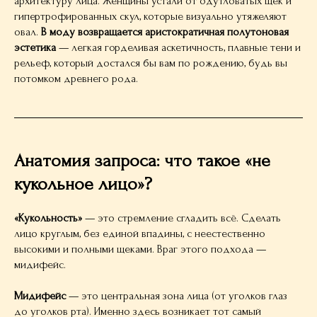
архитектуру лица. Женщины устали от одутловатых щек и
гипертрофированных скул, которые визуально утяжеляют
овал.
В моду возвращается аристократичная полутоновая
эстетика
— легкая горделивая аскетичность, плавные тени и
рельеф, который достался бы вам по рождению, будь вы
потомком древнего рода.
Анатомия запроса: что такое «не
кукольное лицо»?
«Кукольность»
— это стремление сгладить всё. Сделать
лицо круглым, без единой впадины, с неестественно
высокими и полными щеками. Враг этого подхода —
мидифейс.
Мидифейс
— это центральная зона лица (от уголков глаз
до уголков рта). Именно здесь возникает тот самый